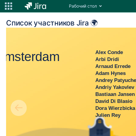
Рабочий стол
Список участников Jira 🌍
sterdam
Alex Conde
Arbi Dridi
Arnaud Errede
Adam Hynes
Andrey Patyuchenko
Andriy Yakovlev
Bastiaan Jansen
David Di Blasio
←
Dora Wierzbicka
Julien Rey